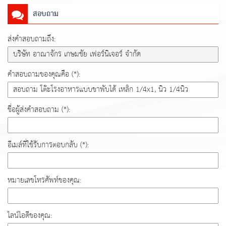
สอบถาม
ส่งคำสอบถามถึง:
คำสอบถามของคุณคือ (*):
ชื่อผู้ส่งคำสอบถาม (*):
อีเมล์ที่ใช้รับการตอบกลับ (*):
หมายเลขโทรศัพท์ของคุณ:
ไลน์ไอดีของคุณ: