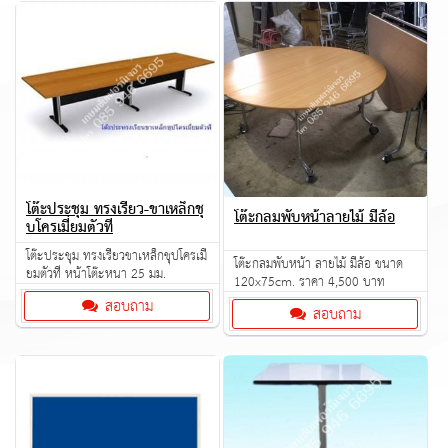
โต๊ะประชุม ทรงเรียว-ขาเหล็กชุ
โต๊ะกลมพับหน้าลายไม้ มีล้อ
บโครเมี่ยมตัวที
โต๊ะประชุม ทรงเรียวขาเหล็กชุปโครเมี่
โต๊ะกลมพับหน้า ลายไม้ มีล้อ ขนาด
ยมตัวที หน้าโต๊ะหนา 25 มม.
120x75cm. ราคา 4,500 บาท
สอบถาม
สอบถาม