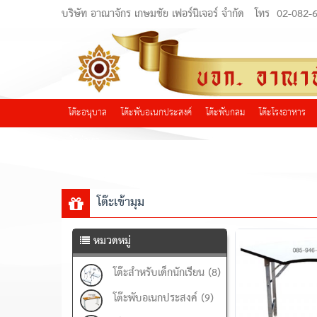
บริษัท อาณาจักร เกษมชัย เฟอร์นิเจอร์ จำกัด
โทร
02-082-
โต๊ะอนุบาล
โต๊ะพับอเนกประสงค์
โต๊ะพับกลม
โต๊ะโรงอาหาร
ติดต่อเรา
โต๊ะเข้ามุม
หมวดหมู่
โต๊ะสำหรับเด็กนักเรียน (8)
โต๊ะพับอเนกประสงค์ (9)