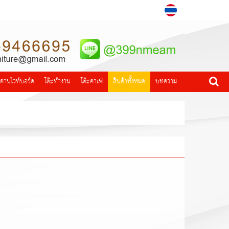
ดานไวท์บอร์ด
โต๊ะทำงาน
โต๊ะคาเฟ่
สินค้าทั้งหมด
บทความ