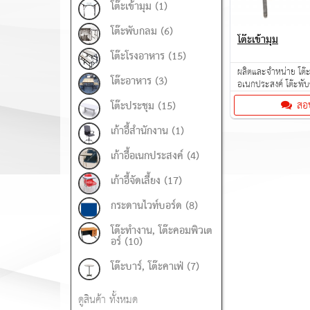
โต๊ะเข้ามุม (1)
โต๊ะพับกลม (6)
โต๊ะเข้ามุม
โต๊ะโรงอาหาร (15)
ผลิตและจำหน่าย โต๊ะเ
โต๊ะอาหาร (3)
อเนกประสงค์ โต๊ะพับข
เลือกหลายขนาดให้เลื
สอ
โต๊ะประชุม (15)
เก้าอี้สำนักงาน (1)
เก้าอี้อเนกประสงค์ (4)
เก้าอี้จัดเลี้ยง (17)
กระดานไวท์บอร์ด (8)
โต๊ะทำงาน, โต๊ะคอมพิวเต
อร์ (10)
โต๊ะบาร์, โต๊ะคาเฟ่ (7)
ดูสินค้า ทั้งหมด