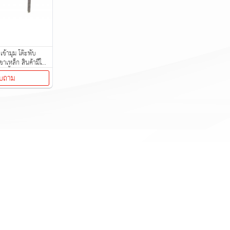
ข้ามุม โต๊ะพับ
าเหล็ก สินค้ามีให้
อกซื้อ
บถาม