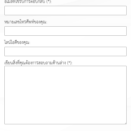
อีเมล์ที่ใช้รับการตอบกลับ (*):
หมายเลขโทรศัพท์ของคุณ:
ไลน์ไอดีของคุณ:
เขียนสิ่งที่คุณต้องการสอบถามด้านล่าง (*):