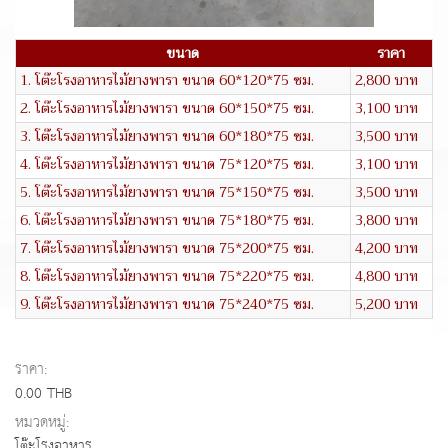
ขนาด
ราคา
1. โต๊ะโรงอาหารไม้ยางพารา ขนาด 60*120*75 ซม.
2,800 บาท
2. โต๊ะโรงอาหารไม้ยางพารา ขนาด 60*150*75 ซม.
3,100 บาท
3. โต๊ะโรงอาหารไม้ยางพารา ขนาด 60*180*75 ซม.
3,500 บาท
4. โต๊ะโรงอาหารไม้ยางพารา ขนาด 75*120*75 ซม.
3,100 บาท
5. โต๊ะโรงอาหารไม้ยางพารา ขนาด 75*150*75 ซม.
3,500 บาท
6. โต๊ะโรงอาหารไม้ยางพารา ขนาด 75*180*75 ซม.
3,800 บาท
7. โต๊ะโรงอาหารไม้ยางพารา ขนาด 75*200*75 ซม.
4,200 บาท
8. โต๊ะโรงอาหารไม้ยางพารา ขนาด 75*220*75 ซม.
4,800 บาท
9. โต๊ะโรงอาหารไม้ยางพารา ขนาด 75*240*75 ซม.
5,200 บาท
ราคา:
0.00 THB
หมวดหมู่:
โต๊ะโรงอาหาร