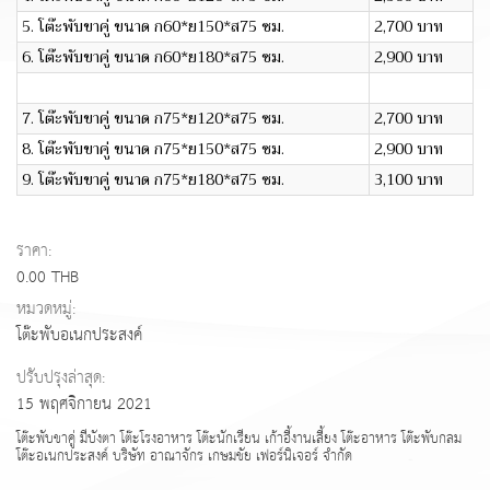
5. โต๊ะพับขาคู่ ขนาด ก60*ย150*ส75 ซม.
2,700 บาท
6. โต๊ะพับขาคู่ ขนาด ก60*ย180*ส75 ซม.
2,900 บาท
7. โต๊ะพับขาคู่ ขนาด ก75*ย120*ส75 ซม.
2,700 บาท
8. โต๊ะพับขาคู่ ขนาด ก75*ย150*ส75 ซม.
2,900 บาท
9. โต๊ะพับขาคู่ ขนาด ก75*ย180*ส75 ซม.
3,100 บาท
ราคา:
0.00 THB
หมวดหมู่:
โต๊ะพับอเนกประสงค์
ปรับปรุงล่าสุด:
15 พฤศจิกายน 2021
โต๊ะพับขาคู่ มีบังตา โต๊ะโรงอาหาร โต๊ะนักเรียน เก้าอี้งานเลี้ยง โต๊ะอาหาร โต๊ะพับกลม
โต๊ะอเนกประสงค์ บริษัท อาณาจักร เกษมชัย เฟอร์นิเจอร์ จำกัด