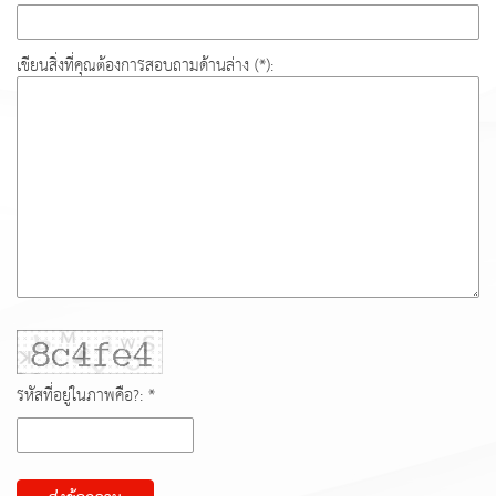
เขียนสิ่งที่คุณต้องการสอบถามด้านล่าง (*):
รหัสที่อยู่ในภาพคือ?: *