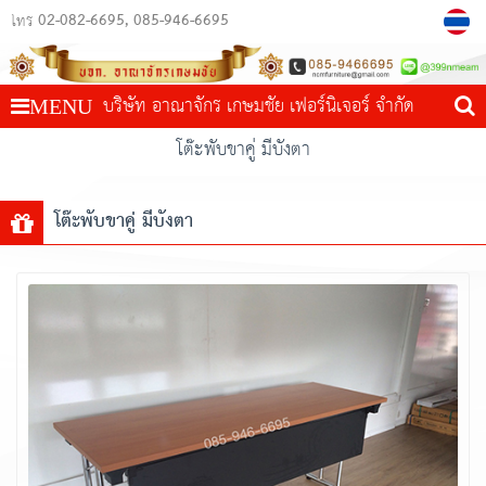
02-082-6695
085-946-6695
โทร
บริษัท อาณาจักร เกษมชัย เฟอร์นิเจอร์ จำกัด
MENU
โต๊ะพับขาคู่ มีบังตา
โต๊ะพับขาคู่ มีบังตา