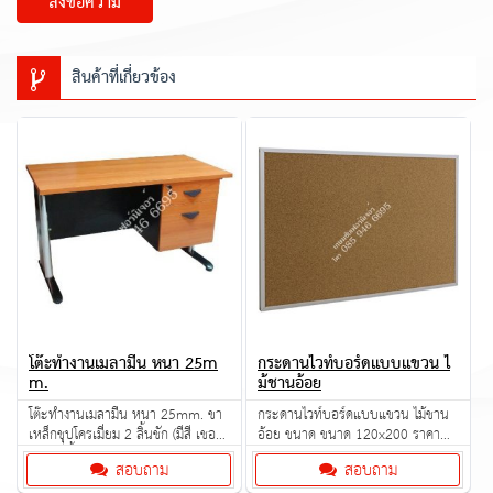
ส่งข้อความ
สินค้าที่เกี่ยวข้อง
โต๊ะทำงานเมลามีน หนา 25m
กระดานไวท์บอร์ดแบบแขวน ไ
m.
ม้ชานอ้อย
โต๊ะทำงานเมลามีน หนา 25mm. ขา
กระดานไวท์บอร์ดแบบแขวน ไม้ชาน
เหล็กชุปโครเมี่ยม 2 ลิ้นชัก (มีสี เชอรี่/
อ้อย ขนาด ขนาด 120x200 ราคา
บีช/เมเปิ้ล)
2,880 บาท
สอบถาม
สอบถาม