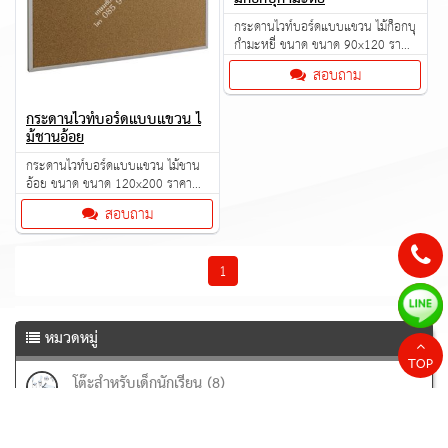
กระดานไวท์บอร์ดแบบแขวน ไม้ก็อกบุ
กำมะหยี่ ขนาด ขนาด 90x120 ราคา
1,920 บาท
สอบถาม
กระดานไวท์บอร์ดแบบแขวน ไ
ม้ชานอ้อย
กระดานไวท์บอร์ดแบบแขวน ไม้ชาน
อ้อย ขนาด ขนาด 120x200 ราคา
2,880 บาท
สอบถาม
1
หมวดหมู่
TOP
โต๊ะสำหรับเด็กนักเรียน (8)
โต๊ะพับอเนกประสงค์ (9)